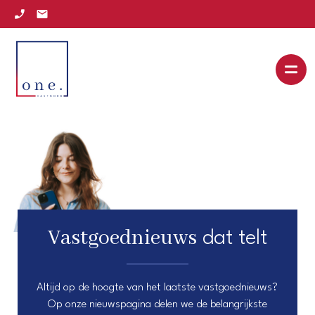
Vastgoednieuws
dat telt
Altijd op de hoogte van het laatste vastgoednieuws?
Op onze nieuwspagina delen we de belangrijkste