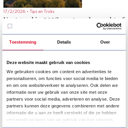
17/2/2026 •
Tips en Tricks
Vastgoed in 2026: rust op de markt of
net nieuwe kansen?
Vastgoed in 2026 De markt stabiliseert met een beperkte
Toestemming
Details
Over
prijsstijging. Kopers krijgen meer ademruimte, verkopers moeten
scherp prijzen en inzetten op energiezuinigheid. 2026 draait om
realisme en slimme keuzes.
Deze website maakt gebruik van cookies
We gebruiken cookies om content en advertenties te
Ontdek het hier
personaliseren, om functies voor social media te bieden
en om ons websiteverkeer te analyseren. Ook delen we
informatie over uw gebruik van onze site met onze
partners voor social media, adverteren en analyse. Deze
partners kunnen deze gegevens combineren met andere
informatie die u aan ze heeft verstrekt of die ze hebben
verzameld op basis van uw gebruik van hun services.