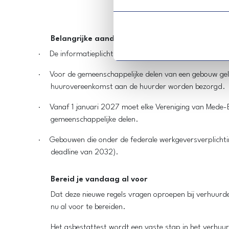
Belangrijke aandachtspunten
·
De informatieplicht geldt enkel voor verhuur van woni
·
Voor de gemeenschappelijke delen van een gebouw geldt
huurovereenkomst aan de huurder worden bezorgd.
·
Vanaf 1 januari 2027 moet elke Vereniging van Mede-
gemeenschappelijke delen.
·
Gebouwen die onder de federale werkgeversverplichtin
deadline van 2032).
Bereid je vandaag al voor
Dat deze nieuwe regels vragen oproepen bij verhuurde
nu al voor te bereiden.
Het asbestattest wordt een vaste stap in het verhuur