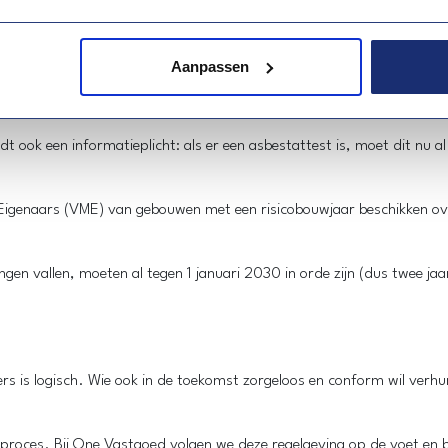
Aanpassen
ngen die dienen als hoofdverblijfplaats (dus niet voor studentenkame
 ook een informatieplicht: als er een asbestattest is, moet dit nu al
Eigenaars (VME) van gebouwen met een risicobouwjaar beschikken ov
gen vallen, moeten al tegen 1 januari 2030 in orde zijn (dus twee ja
rs is logisch. Wie ook in de toekomst zorgeloos en conform wil verh
proces. Bij One Vastgoed volgen we deze regelgeving op de voet en b