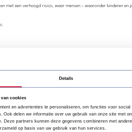
 met een verhoogd risico, waar mensen – waaronder kinderen en jon
n;
s, moet dit al aan de huurder bezorgd worden. Er is echter nog geen 
Details
ig zijn.
 van cookies
g van de huurovereenkomst.
ent en advertenties te personaliseren, om functies voor social
. Ook delen we informatie over uw gebruik van onze site met on
:
e. Deze partners kunnen deze gegevens combineren met andere i
óór 2001 beschikken over een asbestattest.
erzameld op basis van uw gebruik van hun services.