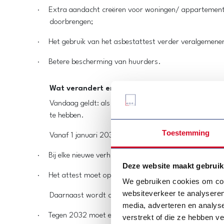
·
Extra aandacht creëren voor woningen/ appartementen
doorbrengen;
·
Het gebruik van het asbestattest verder veralgemene
·
Betere bescherming van huurders.
Wat verandert er concreet vanaf 2030?
Vandaag geldt: als er een asbestattest beschikbaar i
te hebben.
Toestemming
Vanaf 1 januari 2030 verandert dit:
·
Bij elke nieuwe verhuring moet een asbestattest aanwez
Deze website maakt gebruik
·
Het attest moet opgesteld zijn vóór de ondertekenin
We gebruiken cookies om cont
websiteverkeer te analyseren
Daarnaast wordt de regelgeving verder aangescherpt
media, adverteren en analys
·
Tegen 2032 moet elke woning/appartement gebouwd v
verstrekt of die ze hebben v