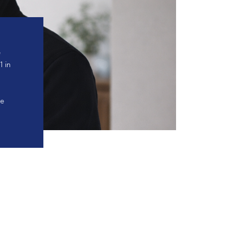
e
 in
we