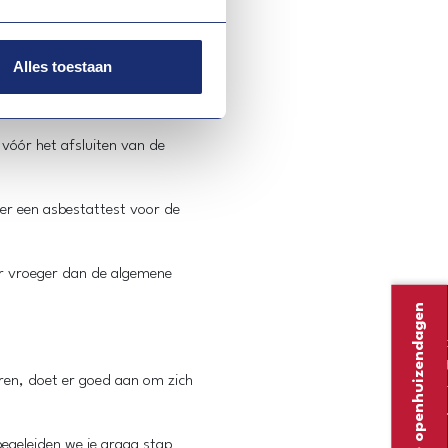
Alles toestaan
rs).
 vóór het afsluiten van de
er een asbestattest voor de
ar vroeger dan de algemene
Onze openhuizendagen
Ti
he
uren, doet er goed aan om zich
ro
egeleiden we je graag stap