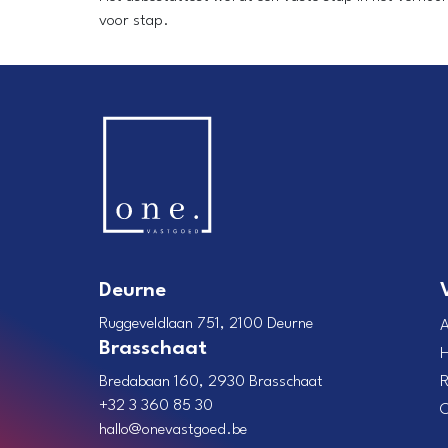
voor stap.
Deurne
Ruggeveldlaan 751, 2100 Deurne
Brasschaat
H
Bredabaan 160, 2930 Brasschaat
R
+32 3 360 85 30
O
hallo@onevastgoed.be