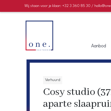
Wij staan voor je klaar: +32 3 360 85 30 / hallo@on
Aanbod
Verhuurd
Cosy studio (3
aparte slaapru