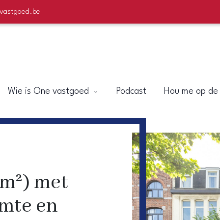
evastgoed.be
Wie is One vastgoed
Podcast
Hou me op de
7m²) met
imte en