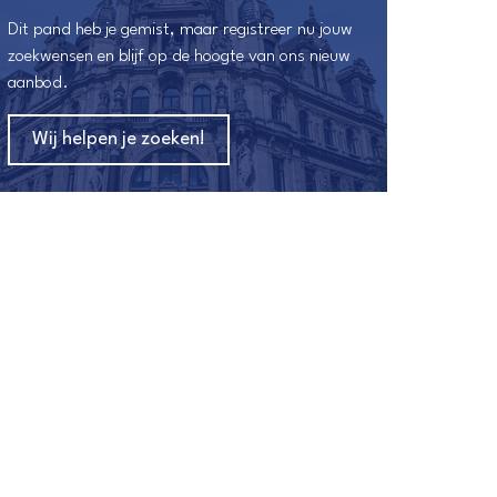
Dit pand heb je gemist, maar registreer nu jouw
zoekwensen en blijf op de hoogte van ons nieuw
aanbod.
Wij helpen je zoeken!