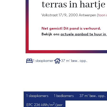
terras in hart
Volkstraat 17/9, 2000 Antwerpen
(
toon 
Net gemist! Dit pand is verhuurd.
Bekijk ons
actuele aanbod te huur i
1 slaapkamer
37 m² bew. opp.
1 slaapkamers
1 badkamers
37 m² bew. opp.
2
EPC 236 kWh/m
/jaar