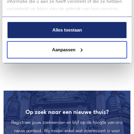
informatie die u aan ze heeft verstrekt of die ze hebben
verzameld op basis van uw gebruik van hun services.
Alles toestaan
Ruime garagebox te huur in Deurne!
Aanpassen
Ter Heydelaan 175b10,
Deurne (2100)
Op zoek naar een nieuwe thuis?
Registreer jouw zoekwensen en blijf op de hoogte van ons
nieuw aanbod. Wij mailen enkel wat interessant is voor