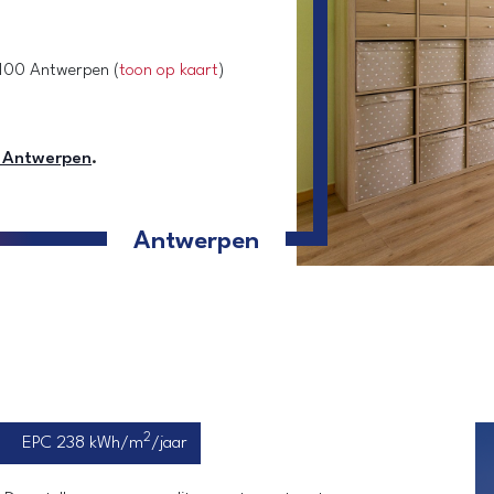
2100 Antwerpen
(
toon op kaart
)
n Antwerpen
.
Antwerpen
2
EPC 238 kWh/m
/jaar