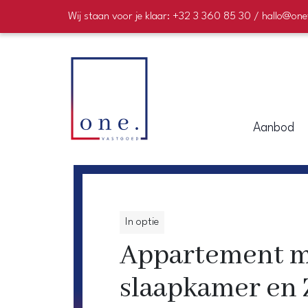
Wij staan voor je klaar: +32 3 360 85 30 / hallo@on
Aanbod
In optie
Appartement m
slaapkamer en 