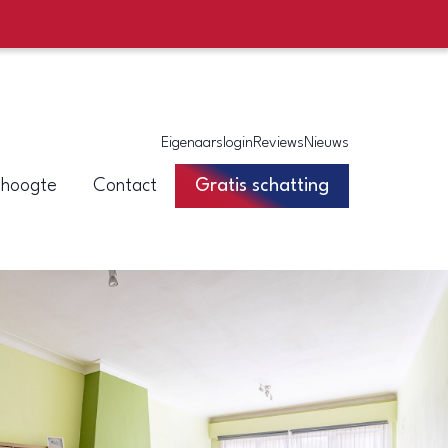
Eigenaarslogin
Reviews
Nieuws
 hoogte
Contact
Gratis schatting