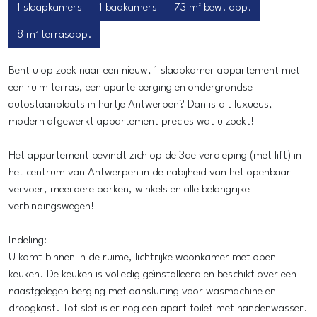
1 slaapkamers
1 badkamers
73 m² bew. opp.
8 m² terrasopp.
Bent u op zoek naar een nieuw, 1 slaapkamer appartement met
een ruim terras, een aparte berging en ondergrondse
autostaanplaats in hartje Antwerpen? Dan is dit luxueus,
modern afgewerkt appartement precies wat u zoekt!
Het appartement bevindt zich op de 3de verdieping (met lift) in
het centrum van Antwerpen in de nabijheid van het openbaar
vervoer, meerdere parken, winkels en alle belangrijke
verbindingswegen!
Indeling:
U komt binnen in de ruime, lichtrijke woonkamer met open
keuken. De keuken is volledig geïnstalleerd en beschikt over een
naastgelegen berging met aansluiting voor wasmachine en
droogkast. Tot slot is er nog een apart toilet met handenwasser.