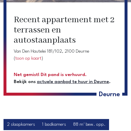
Recent appartement met 2
terrassen en
autostaanplaats
Van Den Hautelei 181/102, 2100 Deurne
(
toon op kaart
)
Net gemist! Dit pand is verhuurd.
Bekijk ons
actuele aanbod te huur in Deurne
.
Deurne
2 slaapkamers
1 badkamers
88 m² bew. opp.