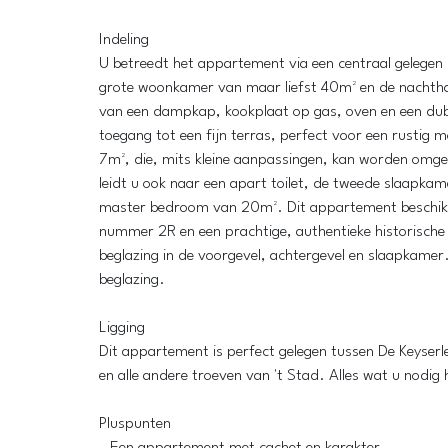
Indeling
U betreedt het appartement via een centraal gelegen i
grote woonkamer van maar liefst 40m² en de nachthal.
van een dampkap, kookplaat op gas, oven en een dubb
toegang tot een fijn terras, perfect voor een rustig
7m², die, mits kleine aanpassingen, kan worden omg
leidt u ook naar een apart toilet, de tweede slaapka
master bedroom van 20m². Dit appartement beschikt 
nummer 2R en een prachtige, authentieke historische 
beglazing in de voorgevel, achtergevel en slaapkamer.
beglazing.
Ligging
Dit appartement is perfect gelegen tussen De Keyserle
en alle andere troeven van 't Stad. Alles wat u nodig 
Pluspunten
- Een appartement met cachet en karakter.