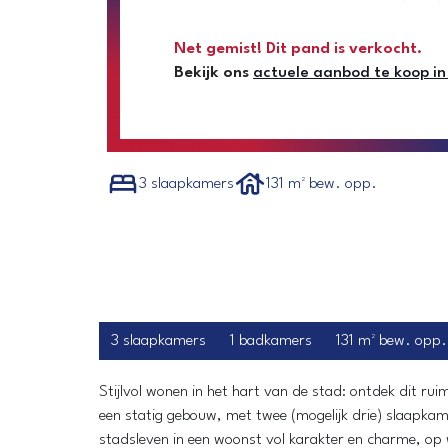
Net gemist! Dit pand is verkocht.
Bekijk ons
actuele aanbod te koop i
3 slaapkamers
131 m² bew. opp.
3 slaapkamers
1 badkamers
131 m² bew. opp.
Stijlvol wonen in het hart van de stad: ontdek dit r
een statig gebouw, met twee (mogelijk drie) slaapkam
stadsleven in een woonst vol karakter en charme, op