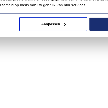
erzameld op basis van uw gebruik van hun services.
sschien ook interessant voor 
Aanpassen