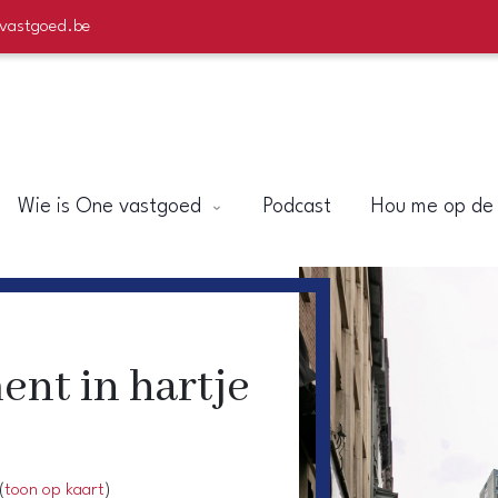
evastgoed.be
Wie is One vastgoed
Podcast
Hou me op de
ent in hartje
(
toon op kaart
)