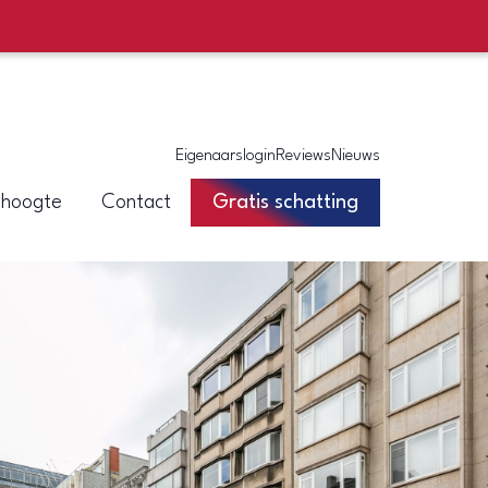
Eigenaarslogin
Reviews
Nieuws
 hoogte
Contact
Gratis schatting