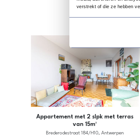
verstrekt of die ze hebben v
Mi
Appartement met 2 slpk met terras
van 15m²
Brederodestraat 184/H10,
Antwerpen