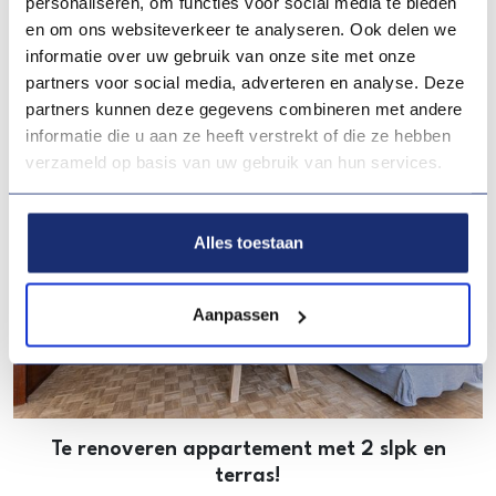
personaliseren, om functies voor social media te bieden
en om ons websiteverkeer te analyseren. Ook delen we
Misschien ook interessant voor jou
informatie over uw gebruik van onze site met onze
partners voor social media, adverteren en analyse. Deze
partners kunnen deze gegevens combineren met andere
informatie die u aan ze heeft verstrekt of die ze hebben
verzameld op basis van uw gebruik van hun services.
Alles toestaan
Aanpassen
Te renoveren appartement met 2 slpk en
terras!