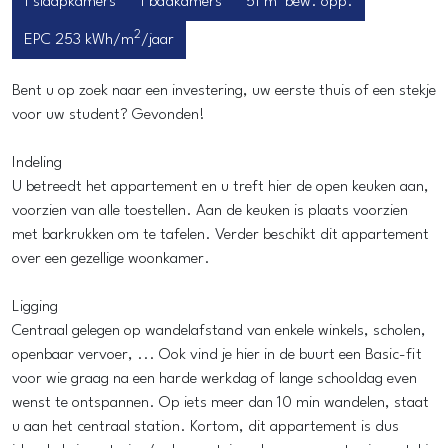
1 slaapkamers
1 badkamers
51 m² bew. opp.
2
EPC 253 kWh/m
/jaar
Bent u op zoek naar een investering, uw eerste thuis of een stekje
voor uw student? Gevonden!
Indeling
U betreedt het appartement en u treft hier de open keuken aan,
voorzien van alle toestellen. Aan de keuken is plaats voorzien
met barkrukken om te tafelen. Verder beschikt dit appartement
over een gezellige woonkamer.
Ligging
Centraal gelegen op wandelafstand van enkele winkels, scholen,
openbaar vervoer, ... Ook vind je hier in de buurt een Basic-fit
voor wie graag na een harde werkdag of lange schooldag even
wenst te ontspannen. Op iets meer dan 10 min wandelen, staat
u aan het centraal station. Kortom, dit appartement is dus