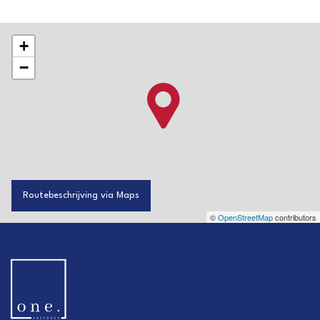
+
−
Routebeschrijving via Maps
©
OpenStreetMap
contributors