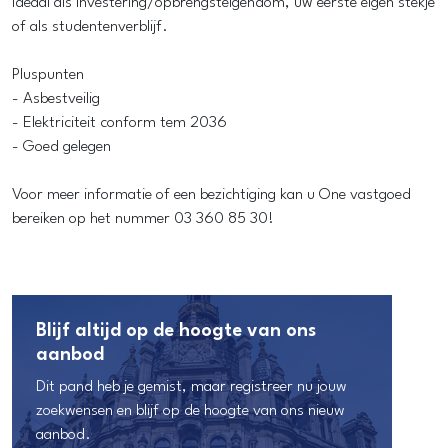
ideaal als investering/opbrengsteigendom, uw eerste eigen stekje
of als studentenverblijf.
Pluspunten
- Asbestveilig
- Elektriciteit conform tem 2036
- Goed gelegen
Voor meer informatie of een bezichtiging kan u One vastgoed
bereiken op het nummer 03 360 85 30!
Blijf altijd op de hoogte van ons
aanbod
Dit pand heb je gemist, maar registreer nu jouw
zoekwensen en blijf op de hoogte van ons nieuw
aanbod.